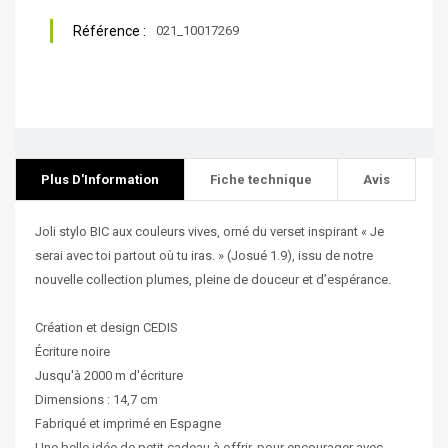
Référence :
021_10017269
Plus D'Information
Fiche technique
Avis
Joli stylo BIC aux couleurs vives, orné du verset inspirant « Je
serai avec toi partout où tu iras. » (Josué 1.9), issu de notre
nouvelle collection plumes, pleine de douceur et d’espérance.
Création et design CEDIS
Écriture noire
Jusqu'à 2000 m d'écriture
Dimensions : 14,7 cm
Fabriqué et imprimé en Espagne
Une belle idée de petit cadeau à offrir, pour encourager avec