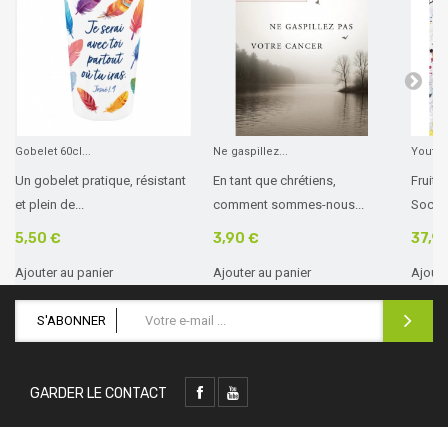
Gobelet 60cl...
Ne gaspillez...
Youth B
Un gobelet pratique, résistant
En tant que chrétiens,
Fruit d
et plein de...
comment sommes-nous...
Sociét
5,50 €
3,90 €
37,9
Ajouter au panier
Ajouter au panier
Ajoute
S'ABONNER
GARDER LE CONTACT