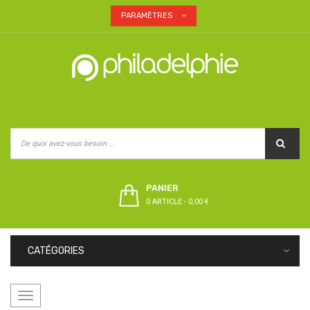
PARAMÈTRES
PANIER
0 ARTICLE
-
0,00 €
CATÉGORIES
Basculer