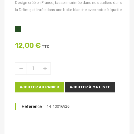
Design créé en France, tasse imprimée dans nos ateliers dans
la Drôme, et livrée dans une boîte blanche avec notre étiquette.
12,00 €
TTC
AJOUTER AU PANIER
AJOUTER À MA LISTE
Référence :
14_10016926