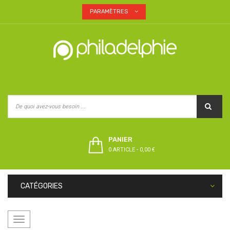
PARAMÈTRES
PANIER
0 ARTICLE
-
0,00 €
CATÉGORIES
Basculer