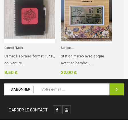
Carnet "Mon...
Station...
Carnet à spirales format 13*18,
Station météo avec coque
couverture...
avant en bambou,...
8,50 €
22,00 €
S'ABONNER
GARDER LE CONTACT