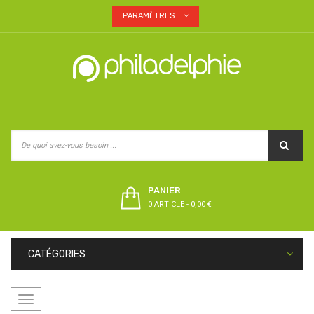
PARAMÈTRES
PANIER
0 ARTICLE
-
0,00 €
CATÉGORIES
Basculer