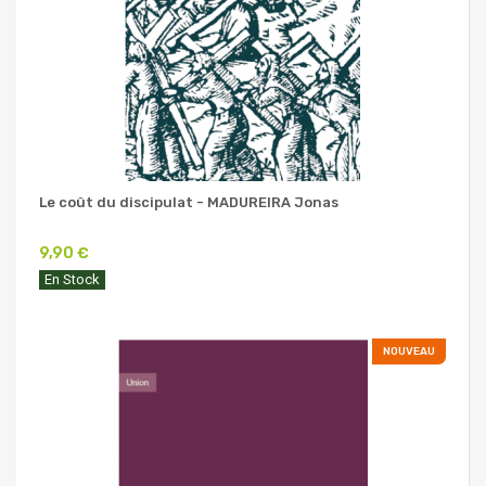
Le coût du discipulat - MADUREIRA Jonas
9,90 €
En Stock
NOUVEAU