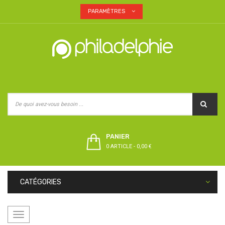
PARAMÈTRES
PANIER
0 ARTICLE
-
0,00 €
CATÉGORIES
Basculer