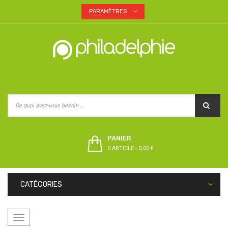
PARAMÈTRES
PANIER
0 ARTICLE
-
0,00 €
CATÉGORIES
Basculer