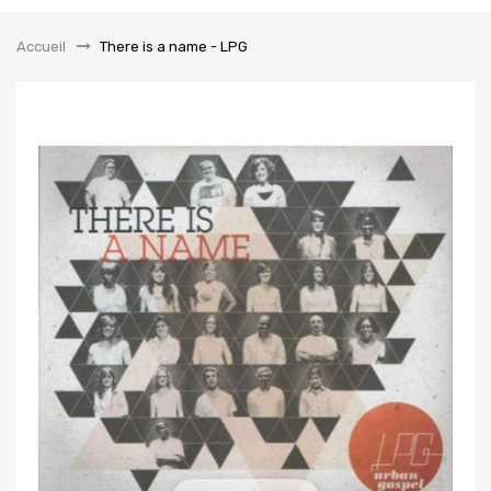
la
navigation
Accueil
&gt;
There is a name - LPG