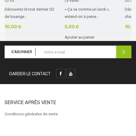
CD En...
Le travail...
Du ciel
Découvrez le tout dernier CD
« Ça va comme un lundi »,
Décou
de louange...
entend-on à peine...
chanté
10,00 €
5,00 €
10,0
Ajouter au panier
S'ABONNER
GARDER LE CONTACT
SERVICE APRÈS VENTE
Conditions générales de vente