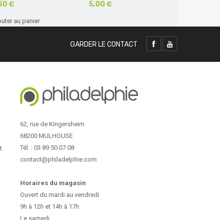
50 €
5,00 €
3,50 €
outer au panier
Ajouter au 
GARDER LE CONTACT
62, rue de Kingersheim
68200 MULHOUSE
Tél. : 03 89 50 07 08
t.
contact@philadelphie.com
Horaires du magasin
Ouvert du mardi au vendredi
9h à 12h et 14h à 17h
Le samedi