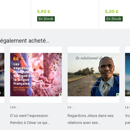
5,90 €
5,00 €
En Stock
En Stock
 également acheté...
Les...
Le...
La 
D'où vient l'expression :
Regardons Jésus dans ses
Voi
Rendez à César ce qui...
relations avec ses...
pe