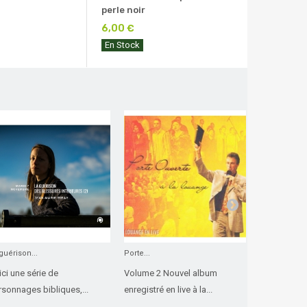
perle noir
6,00 €
En Stock
guérison...
Porte...
L'intégrité...
ci une série de
Volume 2 Nouvel album
« Si nous pe
rsonnages bibliques,...
enregistré en live à la...
nous n’avons