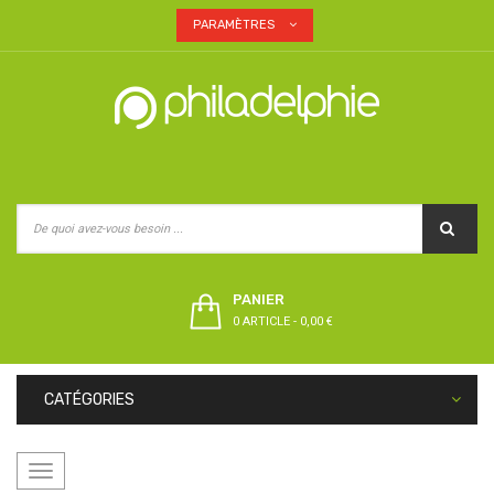
PARAMÈTRES
PANIER
0 ARTICLE
-
0,00 €
CATÉGORIES
Basculer