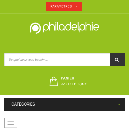
PARAMÈTRES
PANIER
0 ARTICLE
-
0,00 €
CATÉGORIES
Basculer