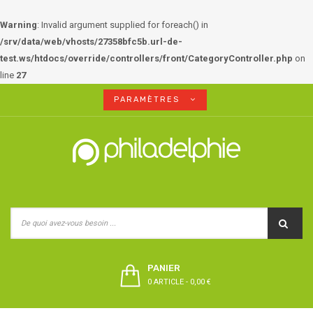
Warning
: Invalid argument supplied for foreach() in
/srv/data/web/vhosts/27358bfc5b.url-de-
test.ws/htdocs/override/controllers/front/CategoryController.php
on
line
27
PARAMÈTRES
PANIER
0 ARTICLE
-
0,00 €