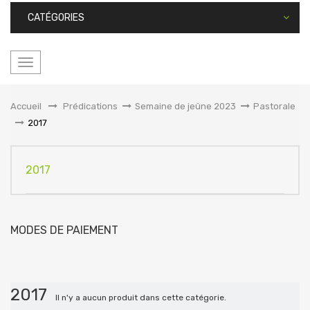
CATÉGORIES
Basculer
la
navigation
Accueil
&gt;
Prédications
>
Semaine de jeûne 2023
>
Pastorale
>
2017
2017
MODES DE PAIEMENT
2017
Il n'y a aucun produit dans cette catégorie.