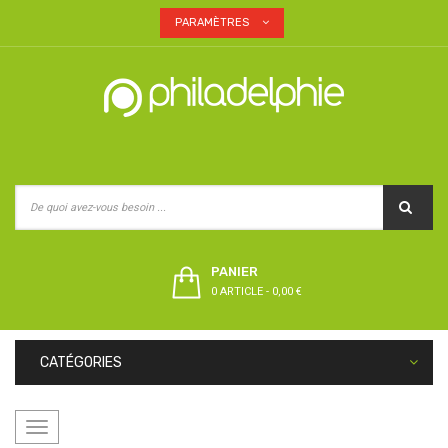
PARAMÈTRES
PANIER
0 ARTICLE
-
0,00 €
CATÉGORIES
Basculer