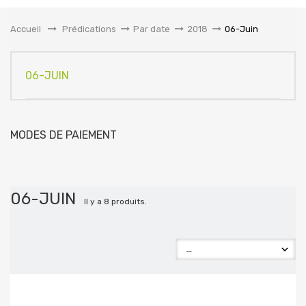
la
navigation
Accueil
&gt;
Prédications
>
Par date
>
2018
>
06-Juin
06-JUIN
MODES DE PAIEMENT
06-JUIN
Il y a 8 produits.