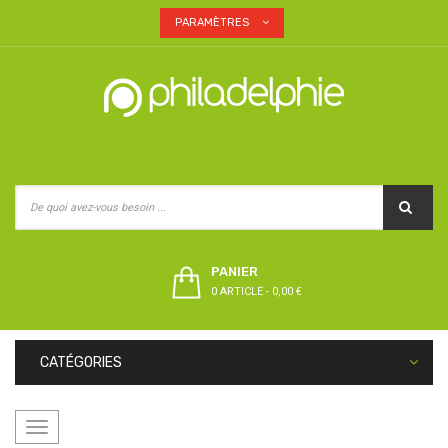
PARAMÈTRES
PANIER
0 ARTICLE
-
0,00 €
CATÉGORIES
Basculer