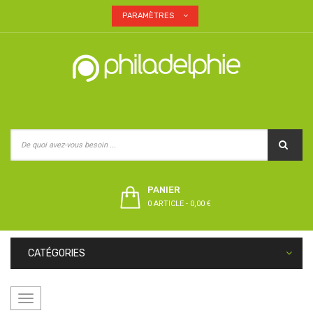
PARAMÈTRES
PANIER
0 ARTICLE
-
0,00 €
CATÉGORIES
Basculer