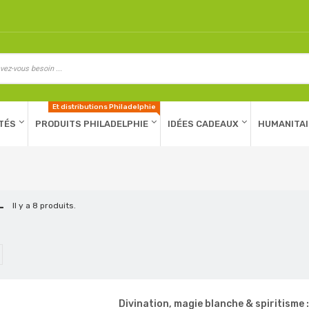
Et distributions Philadelphie
TÉS
PRODUITS PHILADELPHIE
IDÉES CADEAUX
HUMANITAI
IL
Il y a 8 produits.
Divination, magie blanche & spiritisme :.