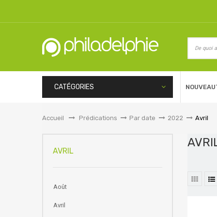
CATÉGORIES
NOUVEAU
Accueil
&gt;
Prédications
>
Par date
>
2022
>
Avril
AVR
AVRIL
Août
Avril