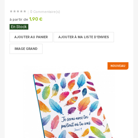
0
Commentaire(s)
1,90 €
à partir de
En Stock
AJOUTER AU PANIER
AJOUTER À MA LISTE D'ENVIES
IMAGE GRAND
NOUVEAU