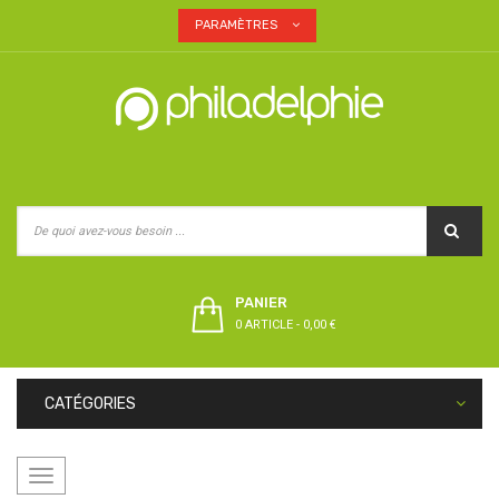
PARAMÈTRES
PANIER
0 ARTICLE
-
0,00 €
CATÉGORIES
Basculer