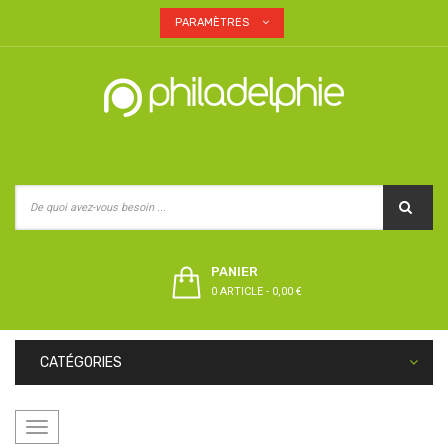
PARAMÈTRES
PANIER
0 ARTICLE
-
0,00 €
CATÉGORIES
Basculer