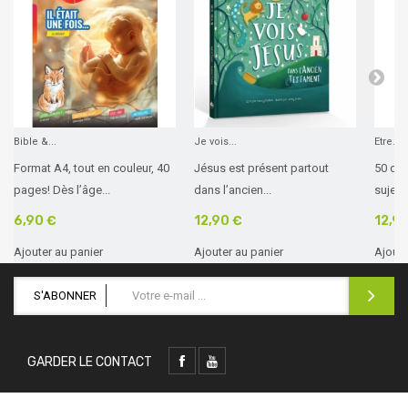
Bible &...
Je vois...
Etre...
Format A4, tout en couleur, 40
Jésus est présent partout
50 que
pages! Dès l’âge...
dans l’ancien...
sujets 
6,90 €
12,90 €
12,9
Ajouter au panier
Ajouter au panier
Ajoute
S'ABONNER
GARDER LE CONTACT