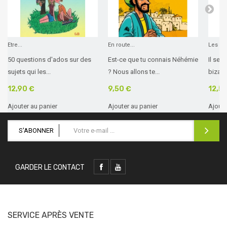
Etre...
En route...
Les sec
50 questions d'ados sur des
Est-ce que tu connais Néhémie
Il se 
sujets qui les...
? Nous allons te...
bizarre
12,90 €
9,50 €
12,5
Ajouter au panier
Ajouter au panier
Ajoute
S'ABONNER
GARDER LE CONTACT
SERVICE APRÈS VENTE