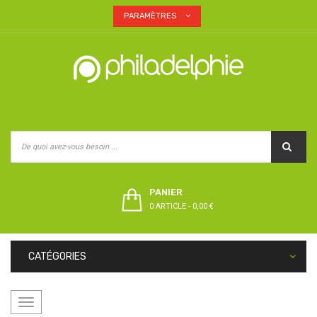
PARAMÈTRES
PANIER
0 ARTICLE
-
0,00 €
CATÉGORIES
Basculer