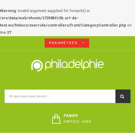
Warning
: Invalid argument supplied for foreach() in
/srv/data/web/vhosts/27358bfc5b.url-de-
test.ws/htdocs/override/controllers/front/CategoryController.php
on
line
27
PARAMÈTRES
PANIER
0 ARTICLE
-
0,00 €