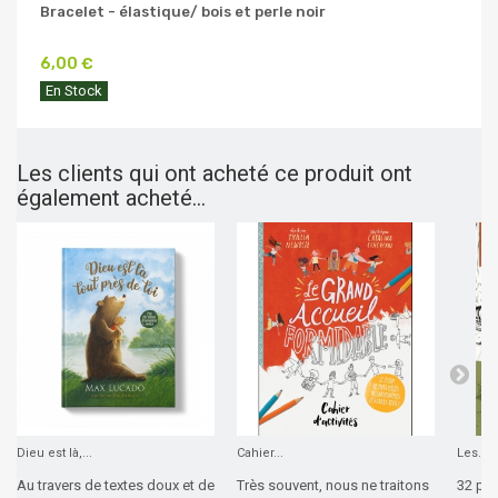
Bracelet - élastique/ bois et perle noir
6,00 €
En Stock
Les clients qui ont acheté ce produit ont
également acheté...
Dieu est là,...
Cahier...
Les...
Au travers de textes doux et de
Très souvent, nous ne traitons
32 pag