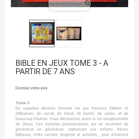
Agrandir l'image
BIBLE EN JEUX TOME 3 - A
PARTIR DE 7 ANS
Donnez votre avis
Tome 3
De superbes dessins donnent vie aux histoires d’Adam et
d’Abraham, de Jacob, de David, de Daniel, de Jonas, et de
beaucoup d’autres. Vous découvrirez aussi la vie exceptionnelle
de Jésus. Ces histoires passionnantes, qui se racontent de
génération en génération, captiveront vos enfants. Récits
bibliques, mots cachés, énigmes et activités… pour s’instruire