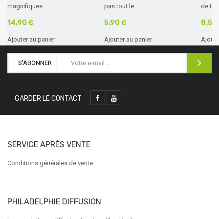
magnifiques...
pas tout le...
de text
14,90 €
5,90 €
8,50
Ajouter au panier
Ajouter au panier
Ajoute
S'ABONNER
GARDER LE CONTACT
SERVICE APRÈS VENTE
Conditions générales de vente
PHILADELPHIE DIFFUSION