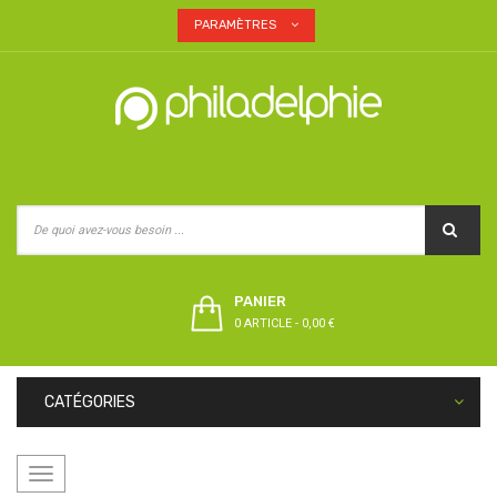
PARAMÈTRES
PANIER
0 ARTICLE
-
0,00 €
CATÉGORIES
Basculer