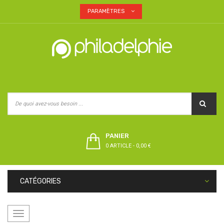
PARAMÈTRES
PANIER
0 ARTICLE
-
0,00 €
CATÉGORIES
Basculer