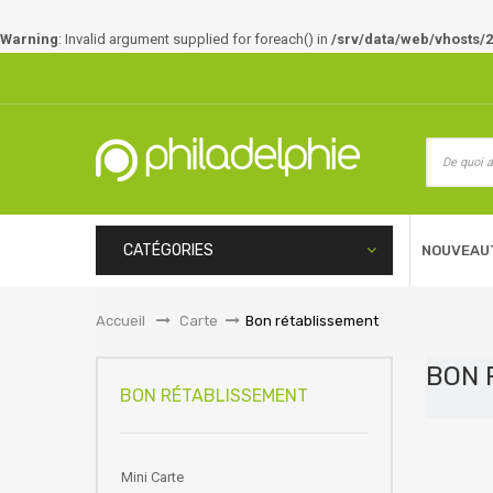
Warning
: Invalid argument supplied for foreach() in
/srv/data/web/vhosts/2
CATÉGORIES
NOUVEAU
Accueil
&gt;
Carte
>
Bon rétablissement
BON 
BON RÉTABLISSEMENT
Mini Carte