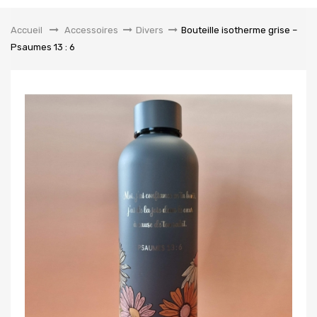
la
navigation
Accueil
&gt;
Accessoires
>
Divers
>
Bouteille isotherme grise –
Psaumes 13 : 6