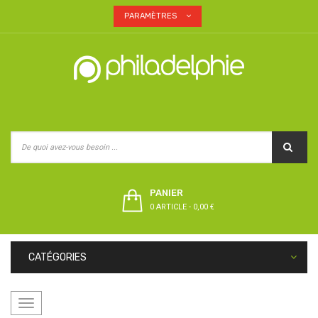
PARAMÈTRES
PANIER
0 ARTICLE
-
0,00 €
CATÉGORIES
Basculer