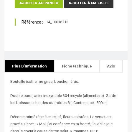
AJOUTER AU PANIER
AJOUTER À MA LISTE
Référence :
14_10016713
Plus D'Information
Fiche technique
Avis
Bouteille isotherme grise, bouchon à vis.
Double paroi, acier inoxydable 304 recyclé (alimentaire). Garde
les boissons chaudes ou froides 8h. Contenance : 500 ml
Décor imprimé résiné en relief, fleurs colorées. Le verset est
gravé au laser : « Moi, j’ai confiance en ta bonté, j’ai de la joie
dans le coeur à cause de ton salut. » Psaumes 13 : 6