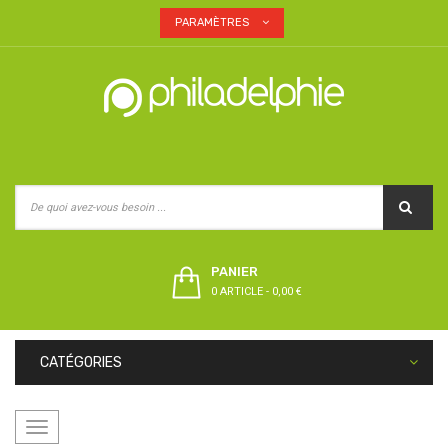
PARAMÈTRES
PANIER
0 ARTICLE
-
0,00 €
CATÉGORIES
Basculer