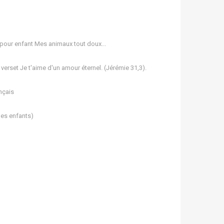
 pour enfant Mes animaux tout doux...
 verset Je t'aime d'un amour éternel. (Jérémie 31,3).
nçais
les enfants)