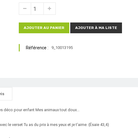
AJOUTER AU PANIER
AJOUTER À MA LISTE
Référence :
9_10013195
vis
es déco pour enfant Mes animaux tout doux...
vec le verset Tu as du prix à mes yeux et je t'aime. (Ésaïe 43,4)