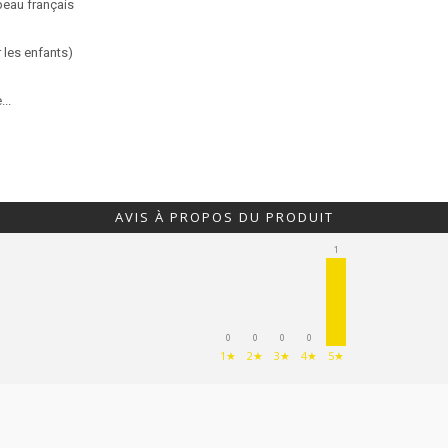
peau français
 les enfants)
..
AVIS À PROPOS DU PRODUIT
1
0
0
0
0
1★
2★
3★
4★
5★