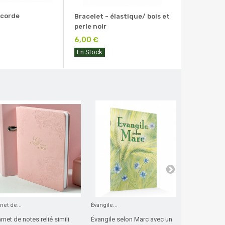
 corde
Bracelet - élastique/ bois et
perle noir
6,00 €
En Stock
net de...
Évangile...
Mon cadre...
rnet de notes relié simili
Évangile selon Marc avec un
Laissez-vou