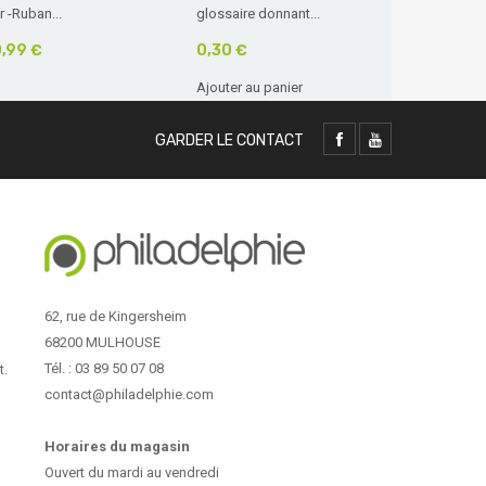
r -Ruban...
glossaire donnant...
nouvelle...
,99 €
0,30 €
17,90 €
Ajouter au panier
Ajouter au 
GARDER LE CONTACT
62, rue de Kingersheim
68200 MULHOUSE
Tél. : 03 89 50 07 08
t.
contact@philadelphie.com
Horaires du magasin
Ouvert du mardi au vendredi