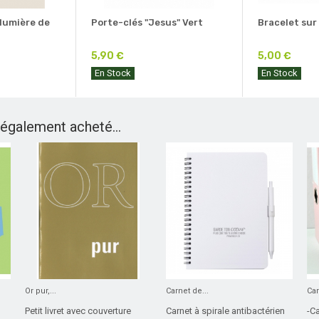
 lumière de
Porte-clés "Jesus" Vert
Bracelet sur
5,90 €
5,00 €
En Stock
En Stock
 également acheté...
Or pur,...
Carnet de...
Car
Petit livret avec couverture
Carnet à spirale antibactérien
-Ca