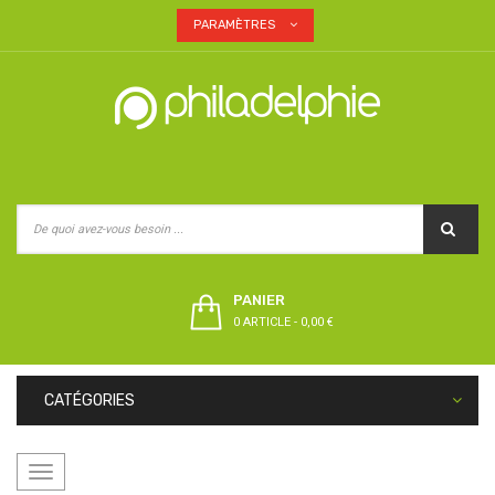
PARAMÈTRES
PANIER
0 ARTICLE
-
0,00 €
CATÉGORIES
Basculer