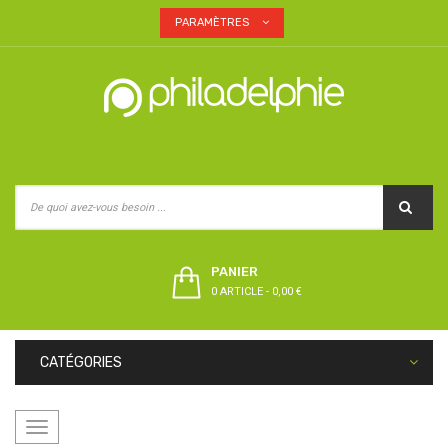
PARAMÈTRES
PANIER
0 ARTICLE
-
0,00 €
CATÉGORIES
Basculer