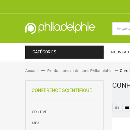
CATÉGORIES
NOUVEAU
Accueil
&gt;
Productions et éditions Philadelphie
>
Confé
CONF
CONFÉRENCE SCIENTIFIQUE
CD / DVD
MP3