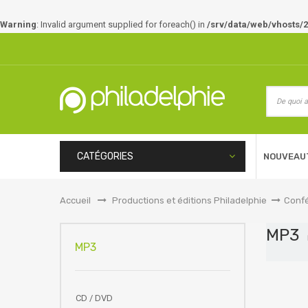
Warning
: Invalid argument supplied for foreach() in
/srv/data/web/vhosts/2
CATÉGORIES
NOUVEAU
Accueil
&gt;
Productions et éditions Philadelphie
>
Confé
MP3
MP3
CD / DVD