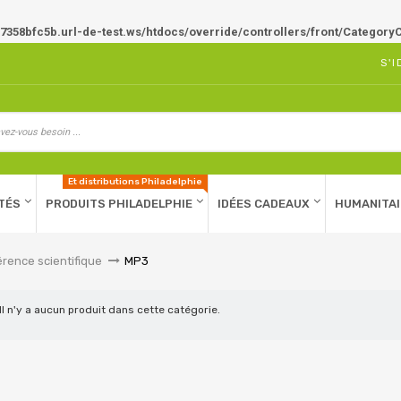
7358bfc5b.url-de-test.ws/htdocs/override/controllers/front/CategoryC
S'I
Et distributions Philadelphie
TÉS
PRODUITS PHILADELPHIE
IDÉES CADEAUX
HUMANITAI
rence scientifique
>
MP3
Il n'y a aucun produit dans cette catégorie.