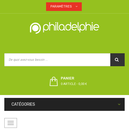
PARAMÈTRES
PANIER
0 ARTICLE
-
0,00 €
CATÉGORIES
Basculer