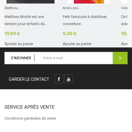
Matthieu...
Actes des...
Faites 
Matthieu Moitié est une
Petit fascicule à distribuer,
Ce livr
version pour enfants du...
couverture...
avec...
13,90 €
0,30 €
10,0
Ajouter au panier
Ajouter au panier
Ajoute
S'ABONNER
GARDER LE CONTACT
SERVICE APRÈS VENTE
Conditions générales de vente