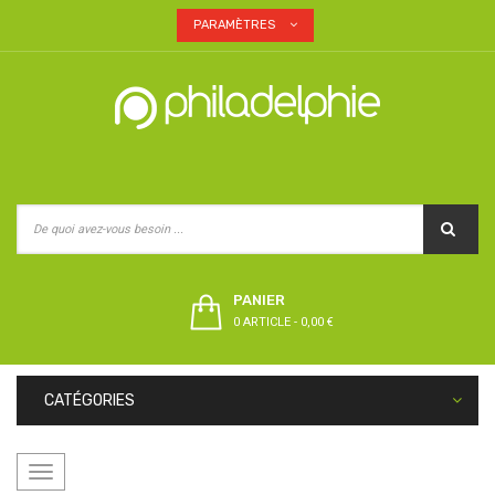
PARAMÈTRES
PANIER
0 ARTICLE
-
0,00 €
CATÉGORIES
Basculer