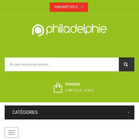
PARAMÈTRES
PANIER
0 ARTICLE
-
0,00 €
CATÉGORIES
Basculer