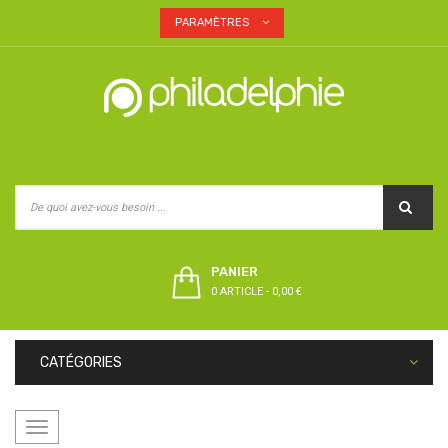
PARAMÈTRES
PANIER
0 ARTICLE
-
0,00 €
CATÉGORIES
Basculer