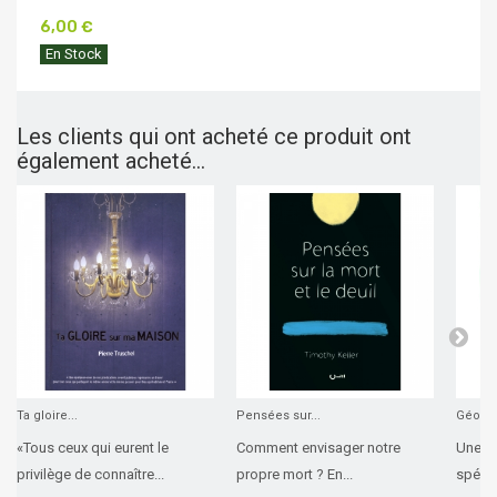
6,00 €
En Stock
Les clients qui ont acheté ce produit ont
également acheté...
Ta gloire...
Pensées sur...
Géopoli
«Tous ceux qui eurent le
Comment envisager notre
Une g
privilège de connaître...
propre mort ? En...
spécia