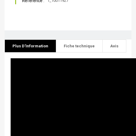
Référence :
1_10011927
Plus D'Information
Fiche technique
Avis