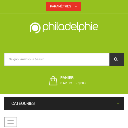
PARAMÈTRES
PANIER
0 ARTICLE
-
0,00 €
CATÉGORIES
Basculer