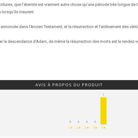
critures, que l’éternité est vraiment autre chose qu’une période très longue de 
s lorsqu’ils meurent.
annoncée dans l’Ancien Testament, et la résurrection et l’enlèvement des vérita
ar la descendance d’Adam, de même la résurrection des morts est le rendez-vous
AVIS À PROPOS DU PRODUIT
1
0
0
0
0
1★
2★
3★
4★
5★