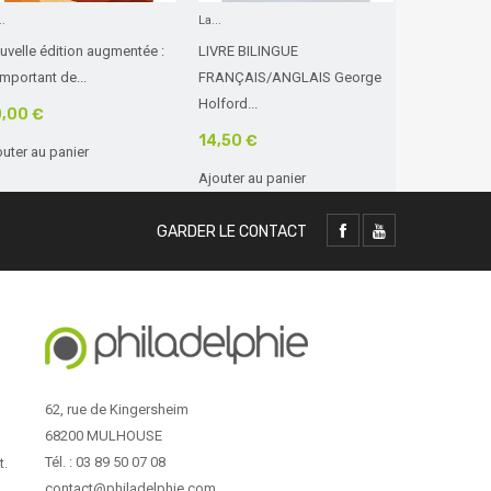
..
La...
La...
uvelle édition augmentée :
LIVRE BILINGUE
La Bible pr
mportant de...
FRANÇAIS/ANGLAIS George
magnifiqueme
Holford...
,00 €
16,00 €
14,50 €
outer au panier
Ajouter au 
Ajouter au panier
GARDER LE CONTACT
62, rue de Kingersheim
68200 MULHOUSE
Tél. : 03 89 50 07 08
t.
contact@philadelphie.com