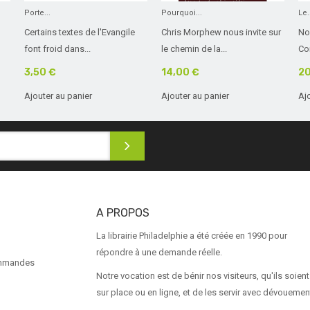
Porte...
Pourquoi...
Le.
Certains textes de l'Evangile
Chris Morphew nous invite sur
No
font froid dans...
le chemin de la...
Co
3,50 €
14,00 €
20
Ajouter au panier
Ajouter au panier
Aj
A PROPOS
La librairie Philadelphie a été créée en 1990 pour
répondre à une demande réelle.
ommandes
Notre vocation est de bénir nos visiteurs, qu'ils soient
sur place ou en ligne, et de les servir avec dévouemen