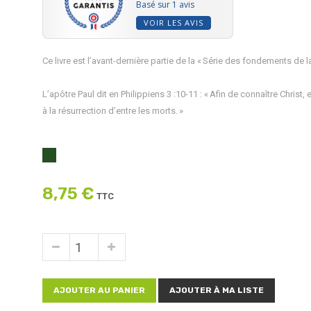
Basé sur 1 avis
VOIR LES AVIS
Ce livre est l’avant-dernière partie de la « Série des fondements de la
L’apôtre Paul dit en Philippiens 3 :10-11 : « Afin de connaître Christ, 
à la résurrection d’entre les morts. »
8,75 €
TTC
AJOUTER AU PANIER
AJOUTER À MA LISTE