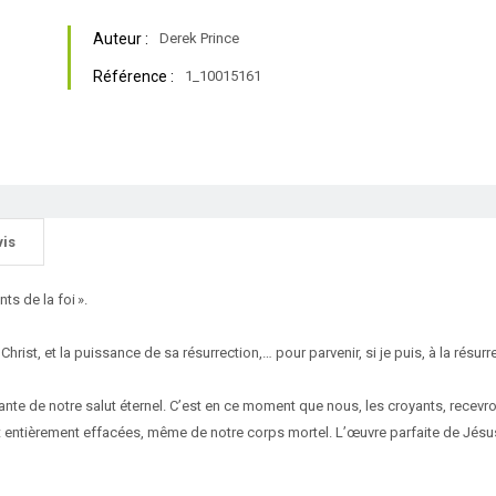
Auteur :
Derek Prince
Référence :
1_10015161
vis
ts de la foi ».
 Christ, et la puissance de sa résurrection,… pour parvenir, si je puis, à la résurr
ante de notre salut éternel. C’est en ce moment que nous, les croyants, recevrons 
 entièrement effacées, même de notre corps mortel. L’œuvre parfaite de Jésus 