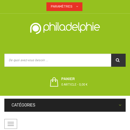
PARAMÈTRES
PANIER
0 ARTICLE
-
0,00 €
CATÉGORIES
Basculer