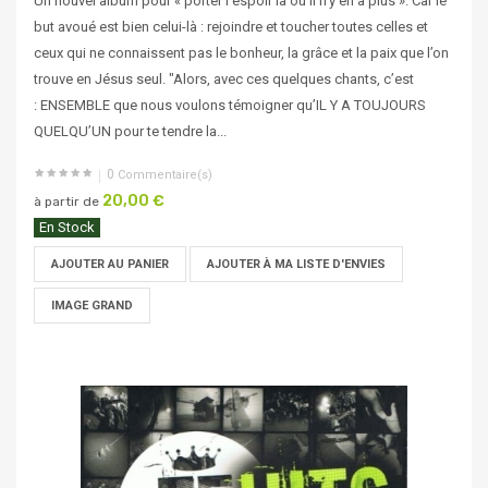
Un nouvel album pour « porter l’espoir là où il n’y en a plus ». Car le
but avoué est bien celui-là : rejoindre et toucher toutes celles et
ceux qui ne connaissent pas le bonheur, la grâce et la paix que l’on
trouve en Jésus seul. "Alors, avec ces quelques chants, c’est
: ENSEMBLE que nous voulons témoigner qu’IL Y A TOUJOURS
QUELQU’UN pour te tendre la...
0
Commentaire(s)
20,00 €
à partir de
En Stock
AJOUTER AU PANIER
AJOUTER À MA LISTE D'ENVIES
IMAGE GRAND