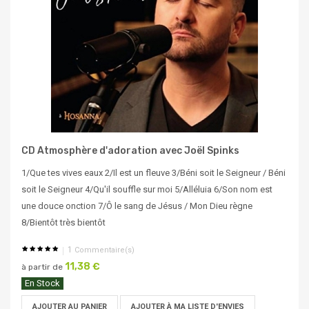
CD Atmosphère d'adoration avec Joël Spinks
1/Que tes vives eaux 2/Il est un fleuve 3/Béni soit le Seigneur / Béni
soit le Seigneur 4/Qu'il souffle sur moi 5/Alléluia 6/Son nom est
une douce onction 7/Ô le sang de Jésus / Mon Dieu règne
8/Bientôt très bientôt
1
Commentaire(s)
11,38 €
à partir de
En Stock
AJOUTER AU PANIER
AJOUTER À MA LISTE D'ENVIES