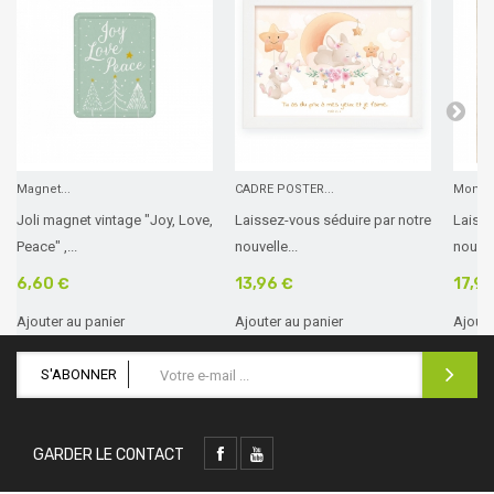
Magnet...
CADRE POSTER...
Mon ca
Joli magnet vintage "Joy, Love,
Laissez-vous séduire par notre
Laisse
Peace" ,...
nouvelle...
nouvell
6,60 €
13,96 €
17,9
Ajouter au panier
Ajouter au panier
Ajoute
S'ABONNER
GARDER LE CONTACT