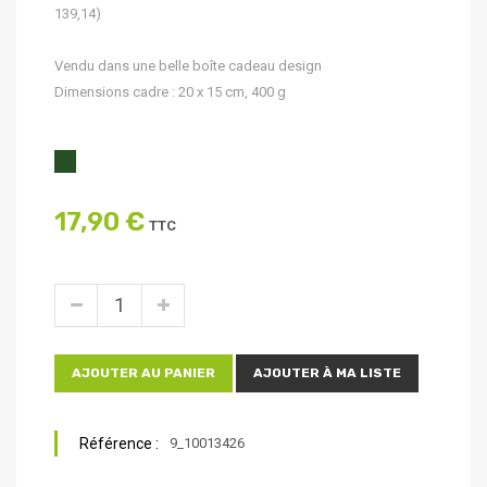
139,14)
Vendu dans une belle boîte cadeau design
Dimensions cadre : 20 x 15 cm, 400 g
17,90 €
TTC
AJOUTER AU PANIER
AJOUTER À MA LISTE
Référence :
9_10013426