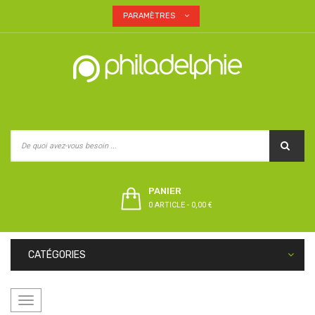
PARAMÈTRES
PANIER
0 ARTICLE
-
0,00 €
CATÉGORIES
Basculer