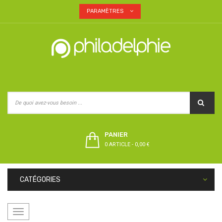
PARAMÈTRES
PANIER
0 ARTICLE
-
0,00 €
CATÉGORIES
Basculer