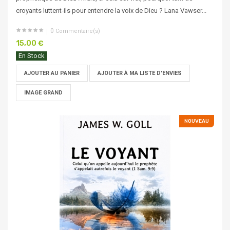
croyants luttent-ils pour entendre la voix de Dieu ? Lana Vawser...
0
Commentaire(s)
15,00 €
En Stock
AJOUTER AU PANIER
AJOUTER À MA LISTE D'ENVIES
IMAGE GRAND
NOUVEAU