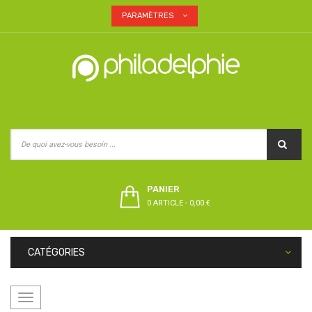
PARAMÈTRES
PANIER
0 ARTICLE
-
0,00 €
CATÉGORIES
Basculer