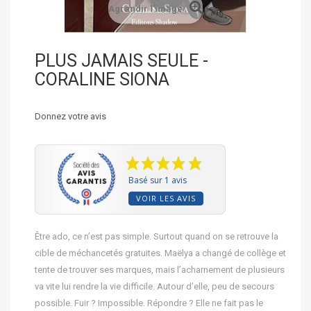
Agrandir l'image
PLUS JAMAIS SEULE -
CORALINE SIONA
Donnez votre avis
Basé sur 1 avis
VOIR LES AVIS
Être ado, ce n’est pas simple. Surtout quand on se retrouve la
cible de méchancetés gratuites. Maëlya a changé de collège et
tente de trouver ses marques, mais l’acharnement de plusieurs
va vite lui rendre la vie difficile. Autour d’elle, peu de secours
possible. Fuir ? Impossible. Répondre ? Elle ne fait pas le