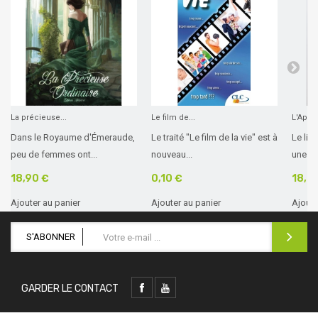
La précieuse...
Le film de...
L'Apoca
Dans le Royaume d'Émeraude,
Le traité "Le film de la vie" est à
Le liv
peu de femmes ont...
nouveau...
une Ré
18,90 €
0,10 €
18,0
Ajouter au panier
Ajouter au panier
Ajoute
S'ABONNER
GARDER LE CONTACT