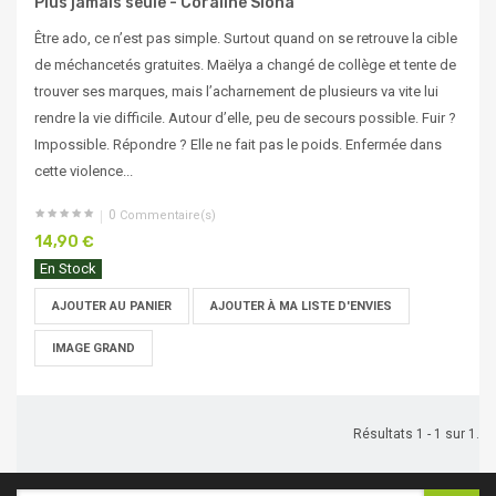
Plus jamais seule - Coraline Siona
Être ado, ce n’est pas simple. Surtout quand on se retrouve la cible
de méchancetés gratuites. Maëlya a changé de collège et tente de
trouver ses marques, mais l’acharnement de plusieurs va vite lui
rendre la vie difficile. Autour d’elle, peu de secours possible. Fuir ?
Impossible. Répondre ? Elle ne fait pas le poids. Enfermée dans
cette violence...
0
Commentaire(s)
14,90 €
En Stock
AJOUTER AU PANIER
AJOUTER À MA LISTE D'ENVIES
IMAGE GRAND
Résultats 1 - 1 sur 1.