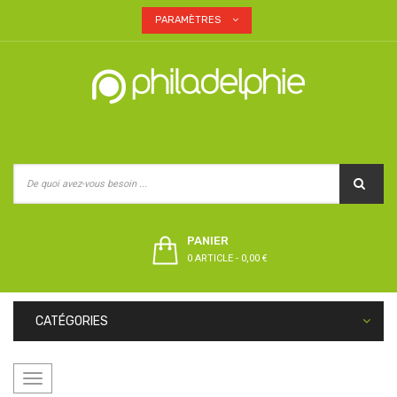
PARAMÈTRES
PANIER
0 ARTICLE
-
0,00 €
CATÉGORIES
Basculer