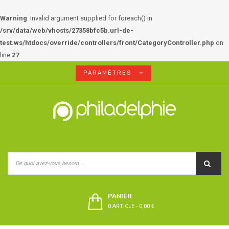
Warning
: Invalid argument supplied for foreach() in
/srv/data/web/vhosts/27358bfc5b.url-de-
test.ws/htdocs/override/controllers/front/CategoryController.php
on
line
27
PARAMÈTRES
PANIER
0 ARTICLE
-
0,00 €