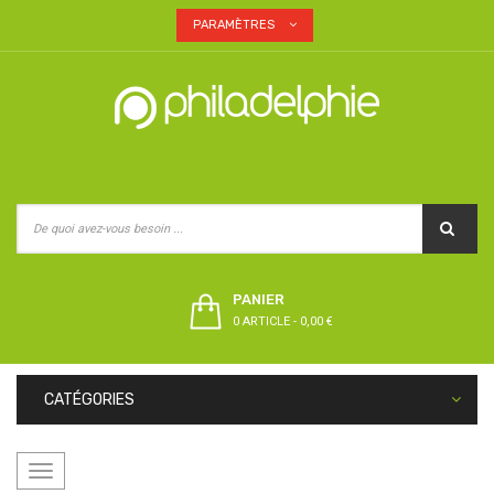
PARAMÈTRES
PANIER
0 ARTICLE
-
0,00 €
CATÉGORIES
Basculer