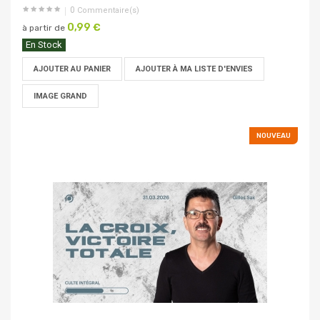
0
Commentaire(s)
0,99 €
à partir de
En Stock
AJOUTER AU PANIER
AJOUTER À MA LISTE D'ENVIES
IMAGE GRAND
NOUVEAU