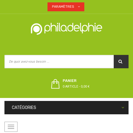
PARAMÈTRES
PANIER
0 ARTICLE
-
0,00 €
CATÉGORIES
Basculer