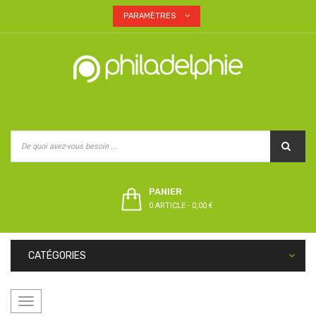
PARAMÈTRES
PANIER
0 ARTICLE
-
0,00 €
CATÉGORIES
Basculer