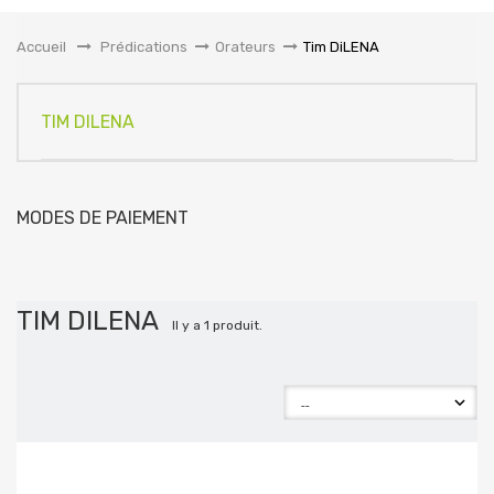
la
navigation
Accueil
&gt;
Prédications
>
Orateurs
>
Tim DiLENA
TIM DILENA
MODES DE PAIEMENT
TIM DILENA
Il y a 1 produit.