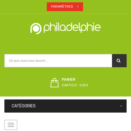
PARAMÈTRES
PANIER
0 ARTICLE
-
0,00 €
CATÉGORIES
Basculer