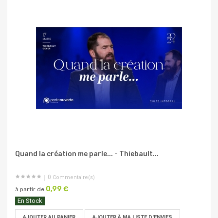
Quand la création me parle... - Thiebault...
0
Commentaire(s)
0,99 €
à partir de
En Stock
AJOUTER AU PANIER
AJOUTER À MA LISTE D'ENVIES