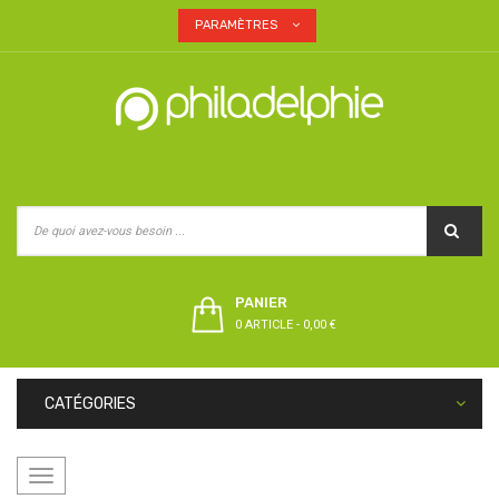
PARAMÈTRES
PANIER
0 ARTICLE
-
0,00 €
CATÉGORIES
Basculer