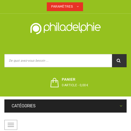
PARAMÈTRES
PANIER
0 ARTICLE
-
0,00 €
CATÉGORIES
Basculer