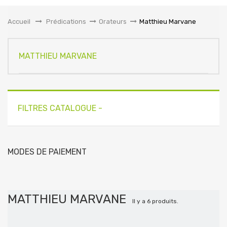
la
navigation
Accueil
&gt;
Prédications
>
Orateurs
>
Matthieu Marvane
MATTHIEU MARVANE
FILTRES CATALOGUE -
MODES DE PAIEMENT
MATTHIEU MARVANE
Il y a 6 produits.