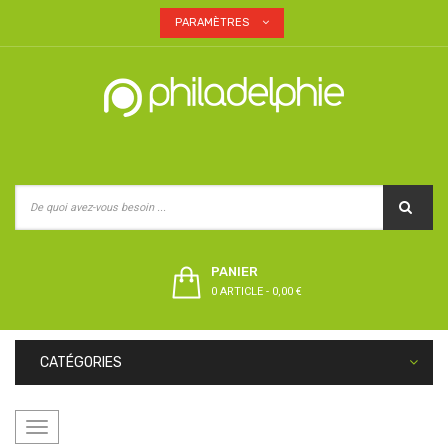
PARAMÈTRES
PANIER
0 ARTICLE
-
0,00 €
CATÉGORIES
Basculer