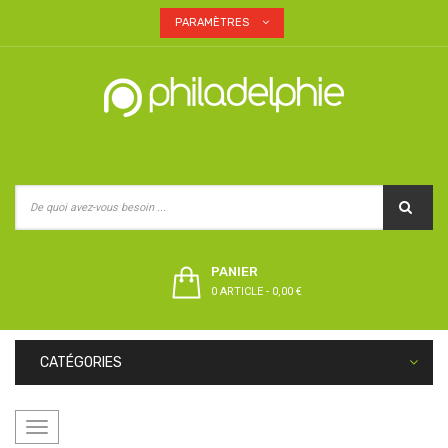
PARAMÈTRES
PANIER
0 ARTICLE
-
0,00 €
CATÉGORIES
Basculer