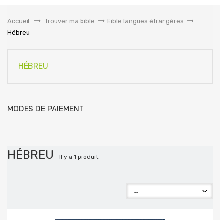
la
navigation
Accueil
&gt;
Trouver ma bible
>
Bible langues étrangères
>
Hébreu
HÉBREU
MODES DE PAIEMENT
HÉBREU
Il y a 1 produit.