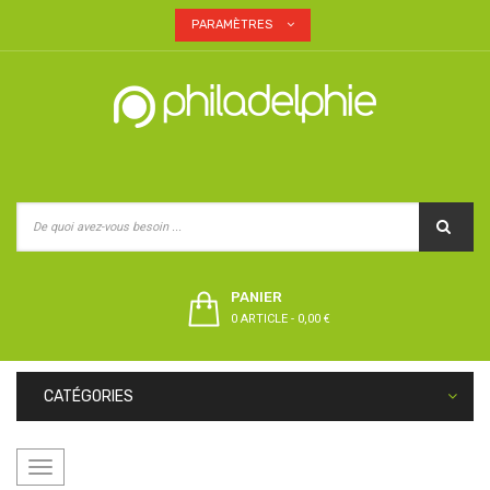
PARAMÈTRES
PANIER
0 ARTICLE
-
0,00 €
CATÉGORIES
Basculer