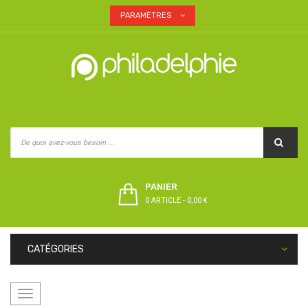
PARAMÈTRES
PANIER
0 ARTICLE
-
0,00 €
CATÉGORIES
Basculer