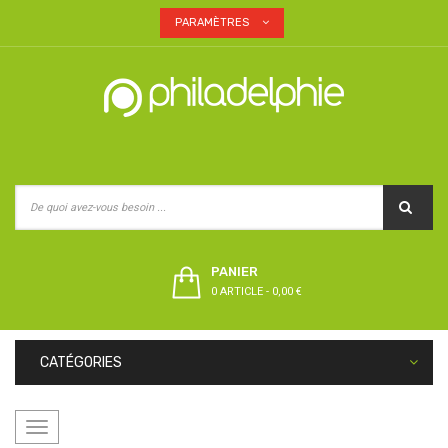
PARAMÈTRES
PANIER
0 ARTICLE
-
0,00 €
CATÉGORIES
Basculer