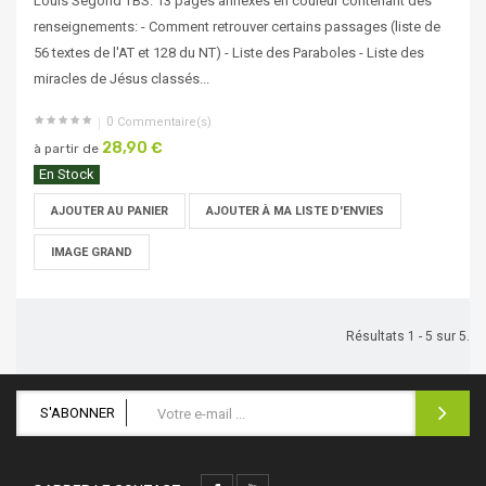
Louis Segond TBS. 13 pages annexes en couleur contenant des
renseignements: - Comment retrouver certains passages (liste de
56 textes de l'AT et 128 du NT) - Liste des Paraboles - Liste des
miracles de Jésus classés...
0
Commentaire(s)
28,90 €
à partir de
En Stock
AJOUTER AU PANIER
AJOUTER À MA LISTE D'ENVIES
IMAGE GRAND
Résultats 1 - 5 sur 5.
S'ABONNER